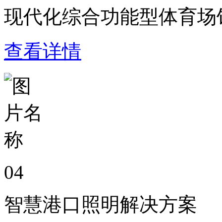
现代化综合功能型体育场
查看详情
04
智慧港口照明解决方案