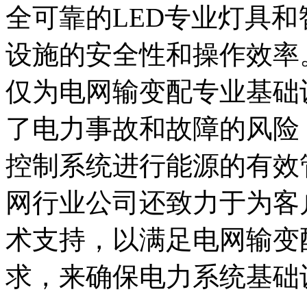
全可靠的LED专业灯具
设施的安全性和操作效率
仅为电网输变配专业基础
了电力事故和故障的风险
控制系统进行能源的有效
网行业公司还致力于为客
术支持，以满足电网输变
求，来确保电力系统基础