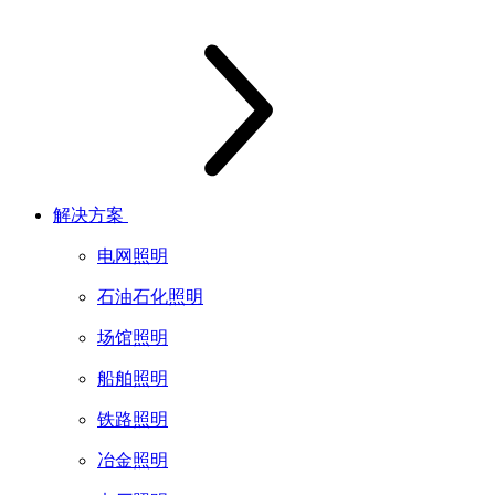
解决方案
电网照明
石油石化照明
场馆照明
船舶照明
铁路照明
冶金照明