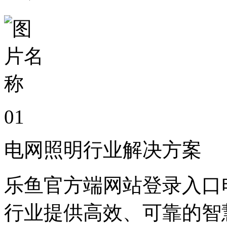
01
电网照明行业解决方案
乐鱼官方端网站登录入口
行业提供高效、可靠的智