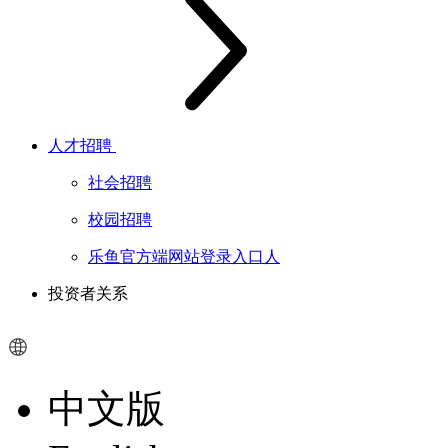
人才招聘
社会招聘
校园招聘
乐鱼官方端网站登录入口人
投资者关系
中文版