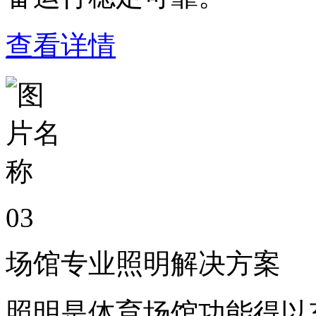
查看详情
03
场馆专业照明解决方案
照明是体育场馆功能得以