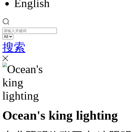
English
搜索
Ocean's king lighting