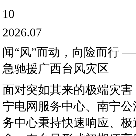
10
2026.07
闻“风”而动，向险而行 
急驰援广西台风灾区
面对突如其来的极端灾害
宁电网服务中心、南宁公
务中心秉持快速响应、极