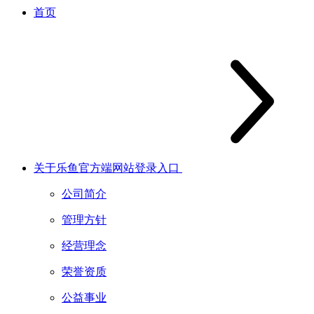
首页
关于乐鱼官方端网站登录入口
公司简介
管理方针
经营理念
荣誉资质
公益事业