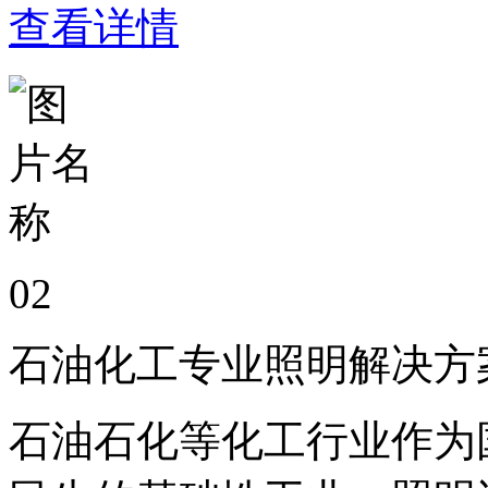
查看详情
02
石油化工专业照明解决方
石油石化等化工行业作为