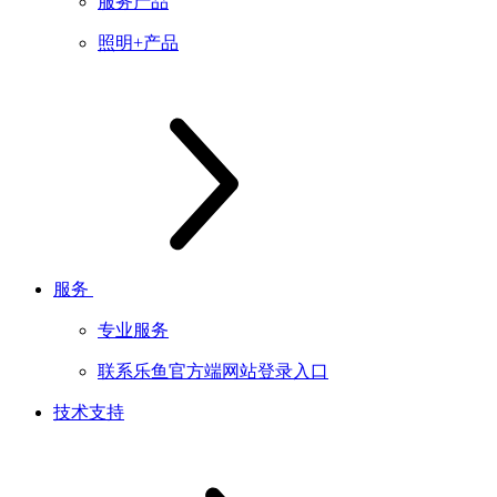
服务产品
照明+产品
服务
专业服务
联系乐鱼官方端网站登录入口
技术支持