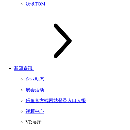
浅谈TQM
新闻资讯
企业动态
展会活动
乐鱼官方端网站登录入口人报
视频中心
VR展厅