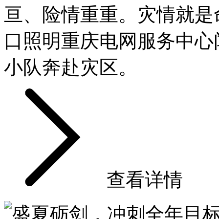
亘、险情重重。灾情就是
口照明重庆电网服务中心
小队奔赴灾区。
查看详情