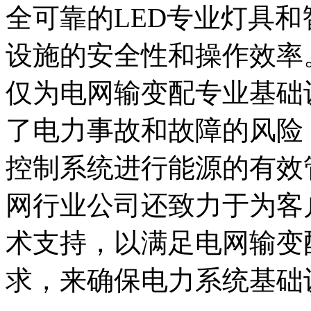
全可靠的LED专业灯具
设施的安全性和操作效率
仅为电网输变配专业基础
了电力事故和故障的风险
控制系统进行能源的有效
网行业公司还致力于为客
术支持，以满足电网输变
求，来确保电力系统基础