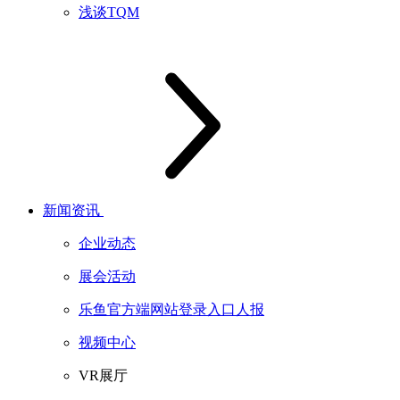
浅谈TQM
新闻资讯
企业动态
展会活动
乐鱼官方端网站登录入口人报
视频中心
VR展厅