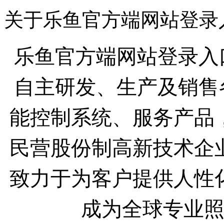
关于乐鱼官方端网站登录
乐鱼官方端网站登录入口
自主研发、生产及销售
能控制系统、服务产品
民营股份制高新技术企
致力于为客户提供人性
成为全球专业