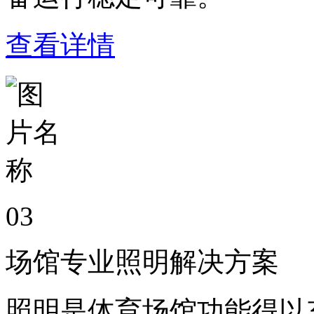
查看详情
03
场馆专业照明解决方案
照明是体育场馆功能得以