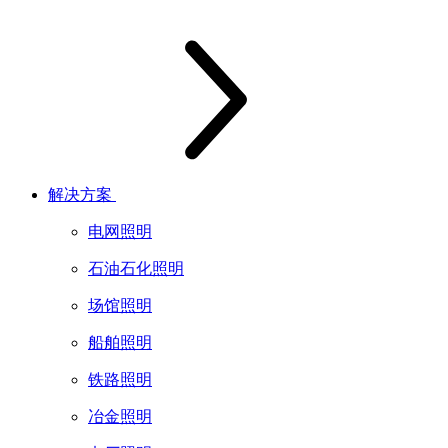
解决方案
电网照明
石油石化照明
场馆照明
船舶照明
铁路照明
冶金照明