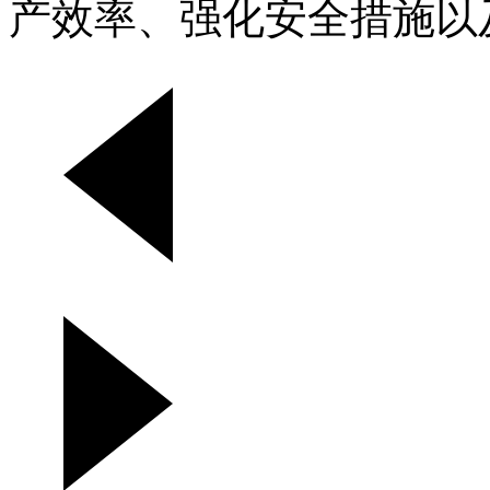
产效率、强化安全措施以