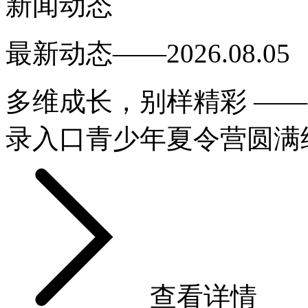
新闻动态
最新动态——2026.08.05
多维成长，别样精彩 —
录入口青少年夏令营圆满
查看详情