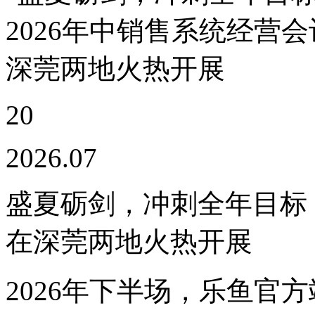
20
2026.07
盛夏砺剑，冲刺全年目标丨
在深莞两地火热开展
2026年下半场，乐鱼官