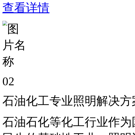
查看详情
02
石油化工专业照明解决方
石油石化等化工行业作为