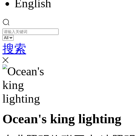
English
搜索
Ocean's king lighting