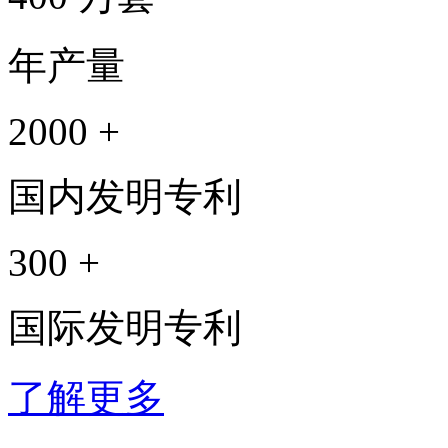
年产量
2000
+
国内发明专利
300
+
国际发明专利
了解更多