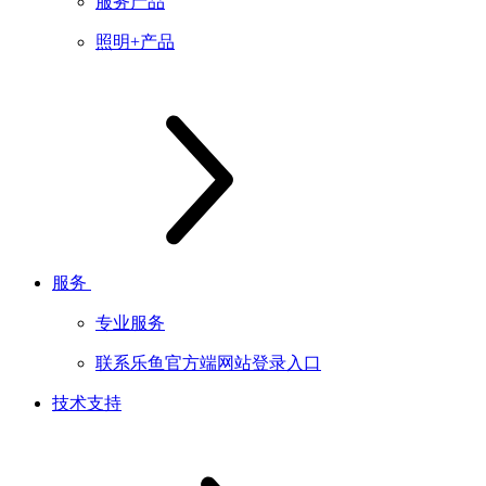
服务产品
照明+产品
服务
专业服务
联系乐鱼官方端网站登录入口
技术支持