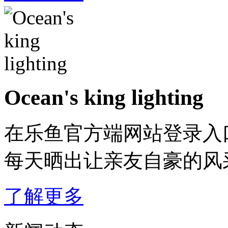
Ocean's king lighting
在乐鱼官方端网站登录入
每天晒出让亲友自豪的风
了解更多