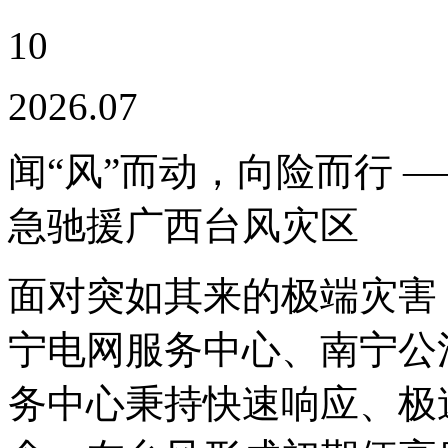
10
2026.07
闻“风”而动，向险而行 
急驰援广西台风灾区
面对突如其来的极端灾害
宁电网服务中心、南宁公
务中心秉持快速响应、极