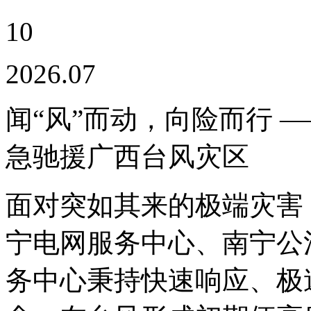
10
2026.07
闻“风”而动，向险而行 
急驰援广西台风灾区
面对突如其来的极端灾害
宁电网服务中心、南宁公
务中心秉持快速响应、极