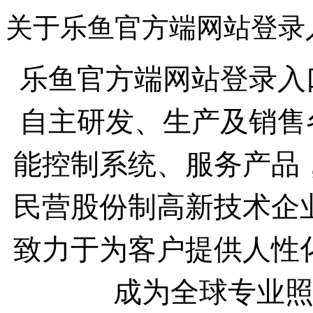
关于乐鱼官方端网站登录
乐鱼官方端网站登录入口
自主研发、生产及销售
能控制系统、服务产品
民营股份制高新技术企
致力于为客户提供人性
成为全球专业