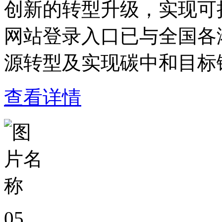
创新的转型升级，实现可
网站登录入口已与全国各
源转型及实现碳中和目标
查看详情
05