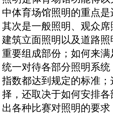
中体育场馆照明的重点是
其次是一般照明、观众席
建筑立面照明以及道路照
重要组成部份；如何来满
统一对待各部分照明系统
指数都达到规定的标准；
择，还取决于如何安排各
出各种比赛对照明的要求