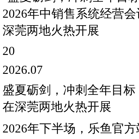
20
2026.07
盛夏砺剑，冲刺全年目标丨
在深莞两地火热开展
2026年下半场，乐鱼官