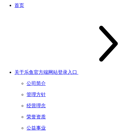
首页
关于乐鱼官方端网站登录入口
公司简介
管理方针
经营理念
荣誉资质
公益事业