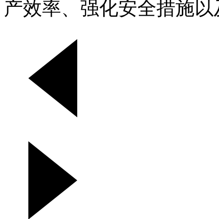
产效率、强化安全措施以