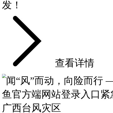
发！
查看详情