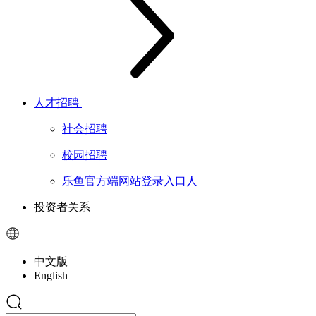
人才招聘
社会招聘
校园招聘
乐鱼官方端网站登录入口人
投资者关系
中文版
English