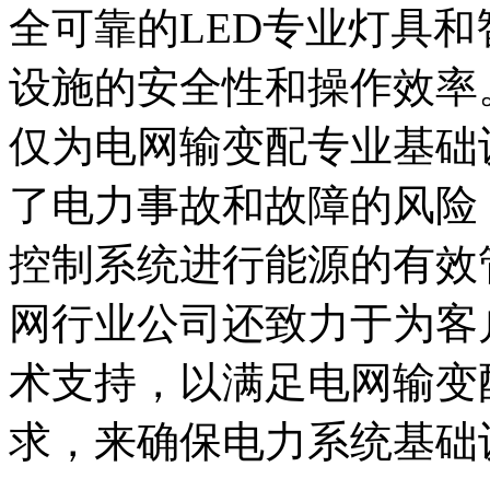
全可靠的LED专业灯具
设施的安全性和操作效率
仅为电网输变配专业基础
了电力事故和故障的风险
控制系统进行能源的有效
网行业公司还致力于为客
术支持，以满足电网输变
求，来确保电力系统基础