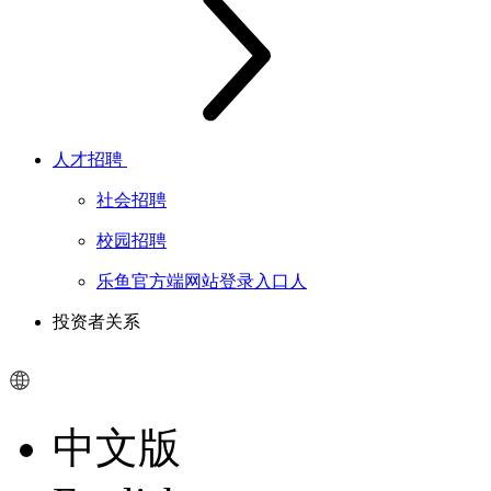
人才招聘
社会招聘
校园招聘
乐鱼官方端网站登录入口人
投资者关系
中文版