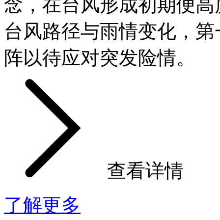
念，在台风形成初期便高
台风路径与雨情变化，第
阵以待应对突发险情。
查看详情
了解更多