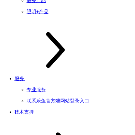
服务产品
照明+产品
服务
专业服务
联系乐鱼官方端网站登录入口
技术支持