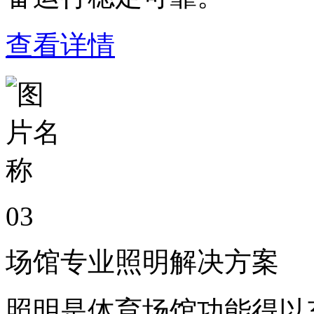
查看详情
03
场馆专业照明解决方案
照明是体育场馆功能得以