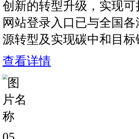
创新的转型升级，实现可
网站登录入口已与全国各
源转型及实现碳中和目标
查看详情
05