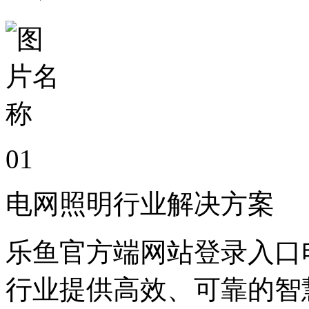
01
电网照明行业解决方案
乐鱼官方端网站登录入口
行业提供高效、可靠的智