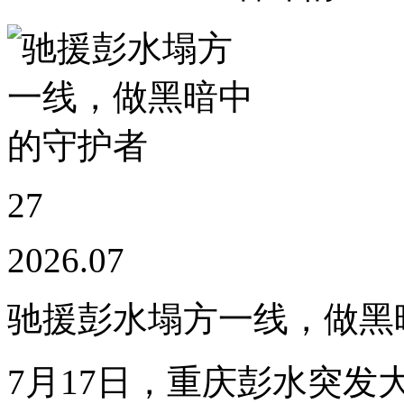
27
2026.07
驰援彭水塌方一线，做黑
7月17日，重庆彭水突