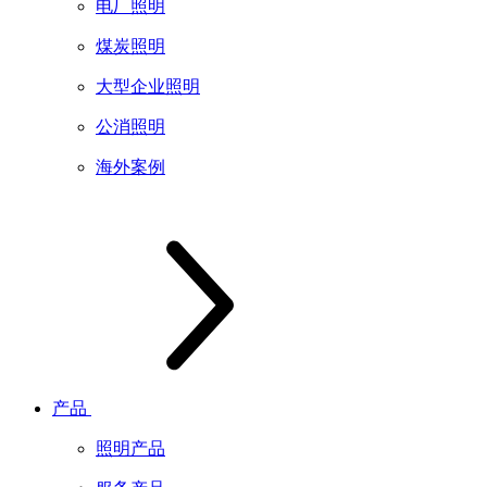
电厂照明
煤炭照明
大型企业照明
公消照明
海外案例
产品
照明产品