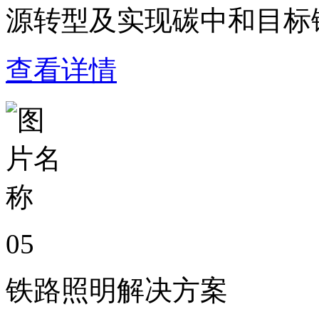
源转型及实现碳中和目标
查看详情
05
铁路照明解决方案