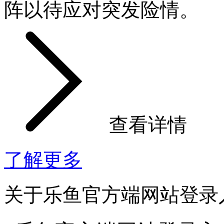
阵以待应对突发险情。
查看详情
了解更多
关于乐鱼官方端网站登录