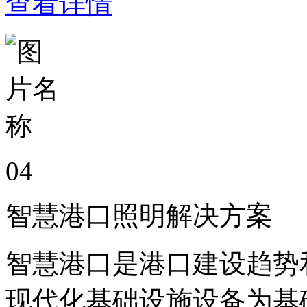
查看详情
04
智慧港口照明解决方案
智慧港口是港口建设趋势
现代化基础设施设备为基