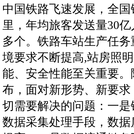
中国铁路飞速发展，全国铁
里，年均旅客发送量30亿
多个。铁路车站生产任务
境要求不断提高,站房照
能、安全性能至关重要。
布，面对新形势、新要求
切需要解决的问题：一是
数据采集处理手段，数据