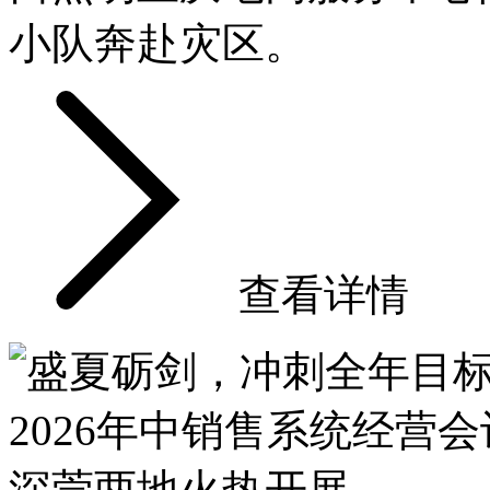
小队奔赴灾区。
查看详情