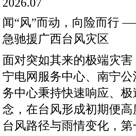
2026.07
闻“风”而动，向险而行 
急驰援广西台风灾区
面对突如其来的极端灾害
宁电网服务中心、南宁公
务中心秉持快速响应、极
念，在台风形成初期便高
台风路径与雨情变化，第