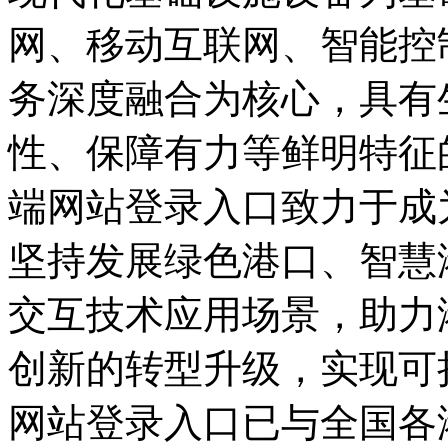
网、移动互联网、智能控
务深度融合为核心，具有
性、保障有力等鲜明特征
端网站登录入口致力于成
坚持发展绿色港口、智慧
交互技术应用场景，助力
创新的转型升级，实现可
网站登录入口已与全国各