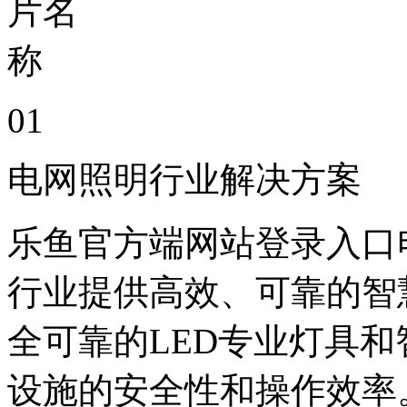
01
电网照明行业解决方案
乐鱼官方端网站登录入口
行业提供高效、可靠的智
全可靠的LED专业灯具
设施的安全性和操作效率