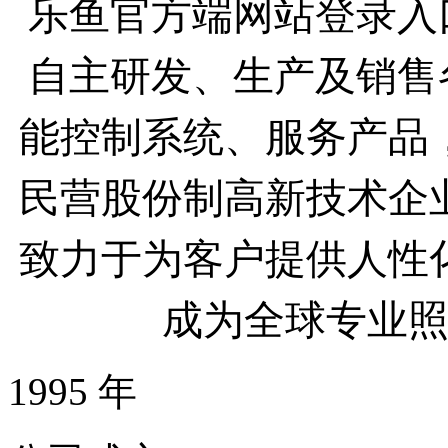
乐鱼官方端网站登录入口
自主研发、生产及销售
能控制系统、服务产品
民营股份制高新技术企
致力于为客户提供人性
成为全球专业
1995
年