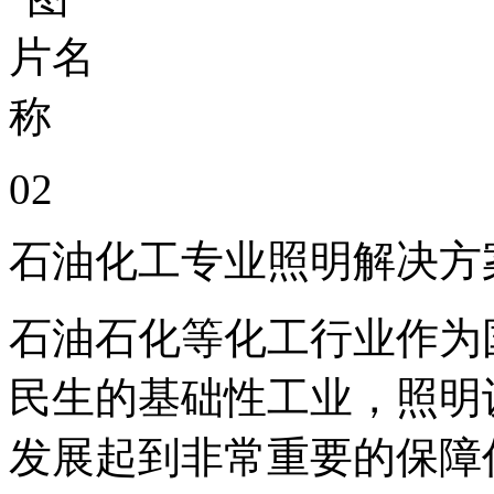
02
石油化工专业照明解决方
石油石化等化工行业作为
民生的基础性工业，照明
发展起到非常重要的保障