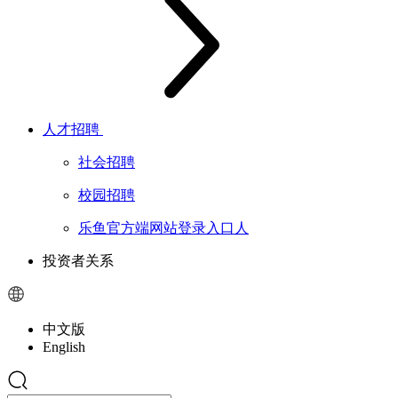
人才招聘
社会招聘
校园招聘
乐鱼官方端网站登录入口人
投资者关系
中文版
English