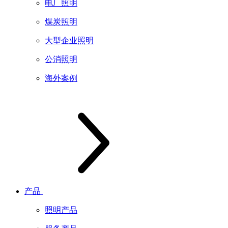
电厂照明
煤炭照明
大型企业照明
公消照明
海外案例
产品
照明产品