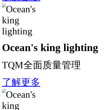
Ocean's king lighting
TQM全面质量管理
了解更多