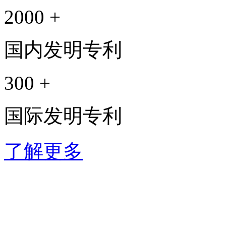
2000
+
国内发明专利
300
+
国际发明专利
了解更多