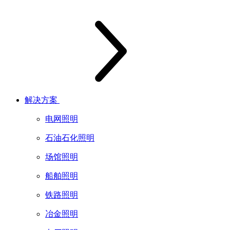
解决方案
电网照明
石油石化照明
场馆照明
船舶照明
铁路照明
冶金照明