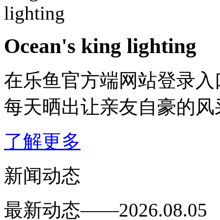
Ocean's king lighting
在乐鱼官方端网站登录入
每天晒出让亲友自豪的风
了解更多
新闻动态
最新动态——2026.08.05