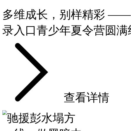
多维成长，别样精彩 —
录入口青少年夏令营圆满
查看详情