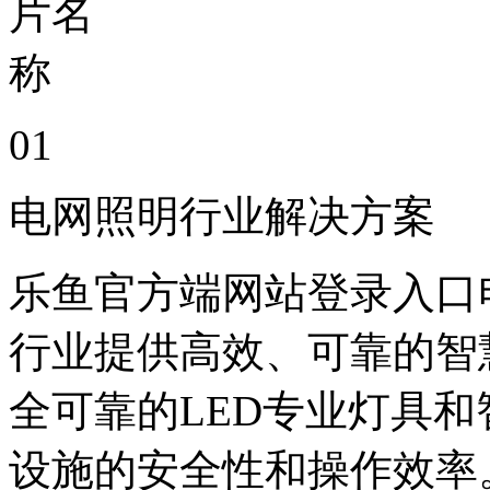
01
电网照明行业解决方案
乐鱼官方端网站登录入口
行业提供高效、可靠的智
全可靠的LED专业灯具
设施的安全性和操作效率