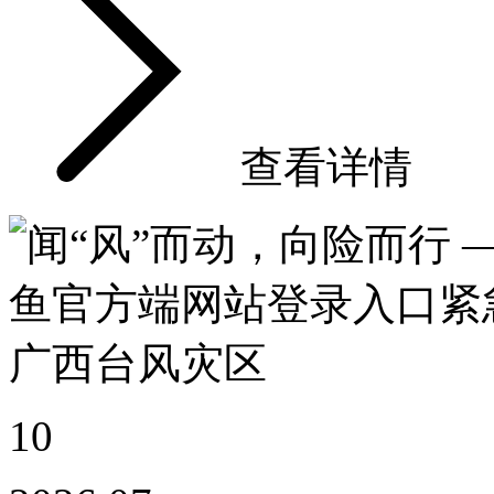
查看详情
10