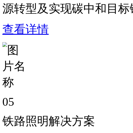
源转型及实现碳中和目标
查看详情
05
铁路照明解决方案