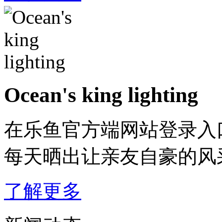
Ocean's king lighting
在乐鱼官方端网站登录入
每天晒出让亲友自豪的风
了解更多