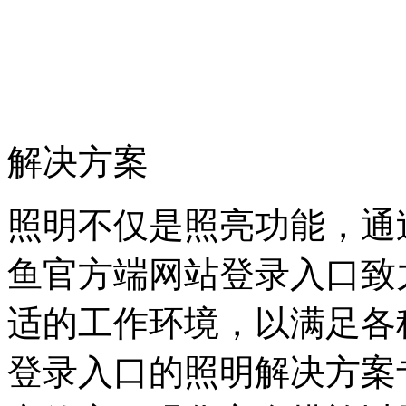
解决方案
照明不仅是照亮功能，通
鱼官方端网站登录入口致
适的工作环境，以满足各
登录入口的照明解决方案