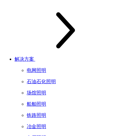
解决方案
电网照明
石油石化照明
场馆照明
船舶照明
铁路照明
冶金照明