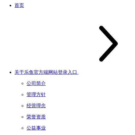
首页
关于乐鱼官方端网站登录入口
公司简介
管理方针
经营理念
荣誉资质
公益事业