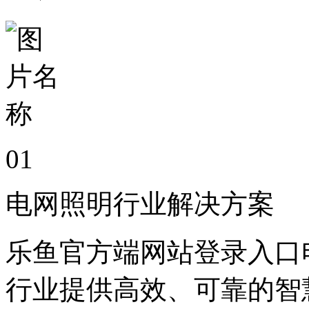
01
电网照明行业解决方案
乐鱼官方端网站登录入口
行业提供高效、可靠的智