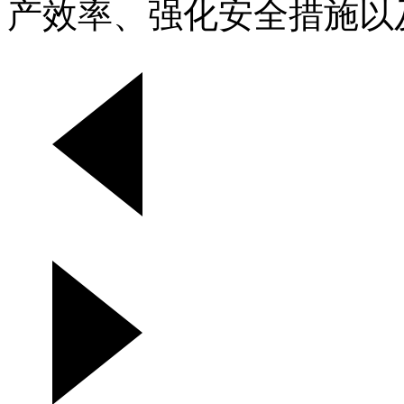
产效率、强化安全措施以