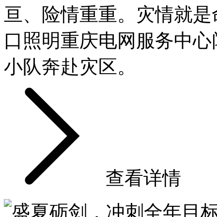
亘、险情重重。灾情就是
口照明重庆电网服务中心
小队奔赴灾区。
查看详情