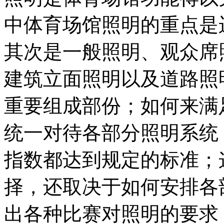
中体育场馆照明的重点是
其次是一般照明、观众席
建筑立面照明以及道路照
重要组成部份；如何来满
统一对待各部分照明系统
指数都达到规定的标准；
择，还取决于如何安排各
出各种比赛对照明的要求