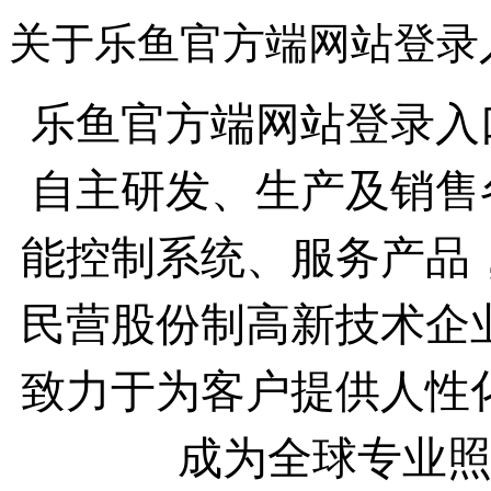
关于乐鱼官方端网站登录
乐鱼官方端网站登录入口
自主研发、生产及销售
能控制系统、服务产品
民营股份制高新技术企
致力于为客户提供人性
成为全球专业