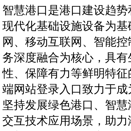
智慧港口是港口建设趋势
现代化基础设施设备为基
网、移动互联网、智能控
务深度融合为核心，具有
性、保障有力等鲜明特征
端网站登录入口致力于成
坚持发展绿色港口、智慧
交互技术应用场景，助力