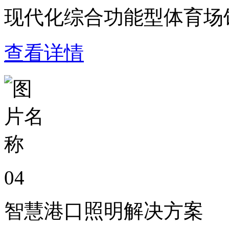
现代化综合功能型体育场
查看详情
04
智慧港口照明解决方案