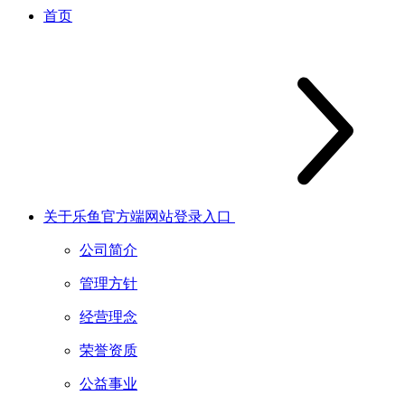
首页
关于乐鱼官方端网站登录入口
公司简介
管理方针
经营理念
荣誉资质
公益事业