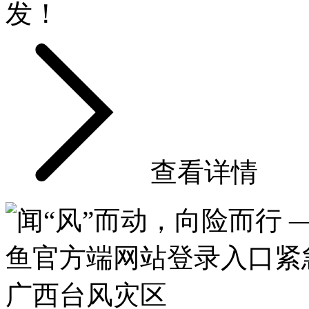
发！
查看详情