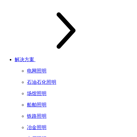
解决方案
电网照明
石油石化照明
场馆照明
船舶照明
铁路照明
冶金照明