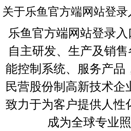
关于乐鱼官方端网站登录
乐鱼官方端网站登录入口
自主研发、生产及销售
能控制系统、服务产品
民营股份制高新技术企
致力于为客户提供人性
成为全球专业