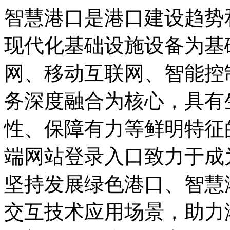
智慧港口是港口建设趋势
现代化基础设施设备为基
网、移动互联网、智能控
务深度融合为核心，具有
性、保障有力等鲜明特征
端网站登录入口致力于成
坚持发展绿色港口、智慧
交互技术应用场景，助力