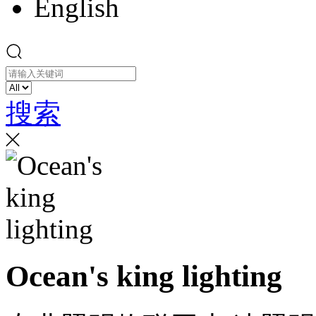
English
搜索
Ocean's king lighting