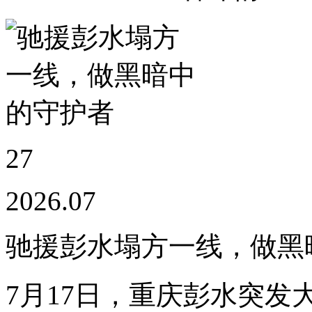
27
2026.07
驰援彭水塌方一线，做黑
7月17日，重庆彭水突