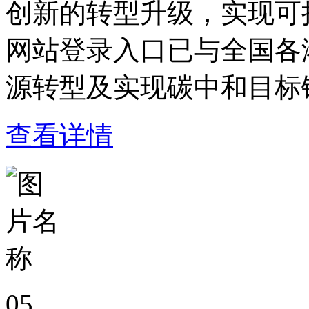
创新的转型升级，实现可
网站登录入口已与全国各
源转型及实现碳中和目标
查看详情
05