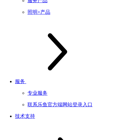
服务产品
照明+产品
服务
专业服务
联系乐鱼官方端网站登录入口
技术支持