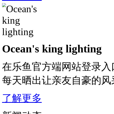
Ocean's king lighting
在乐鱼官方端网站登录入
每天晒出让亲友自豪的风
了解更多