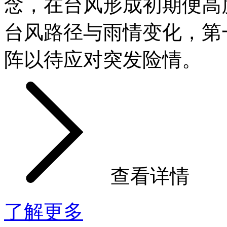
念，在台风形成初期便高
台风路径与雨情变化，第
阵以待应对突发险情。
查看详情
了解更多