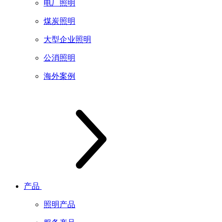
电厂照明
煤炭照明
大型企业照明
公消照明
海外案例
产品
照明产品