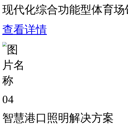
现代化综合功能型体育场
查看详情
04
智慧港口照明解决方案