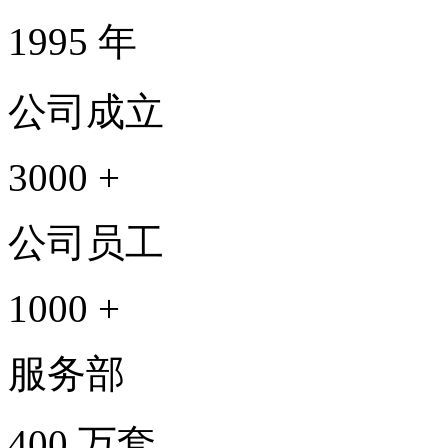
1995
年
公司成立
3000
+
公司员工
1000
+
服务部
400
万套