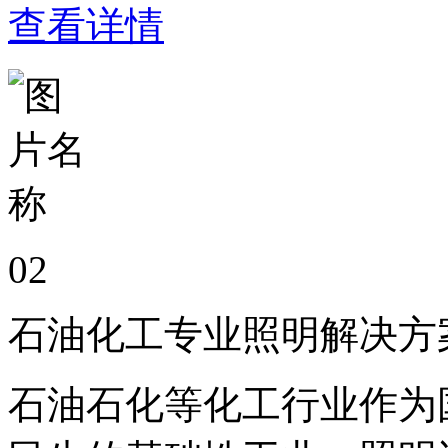
查看详情
02
石油化工专业照明解决方
石油石化等化工行业作为