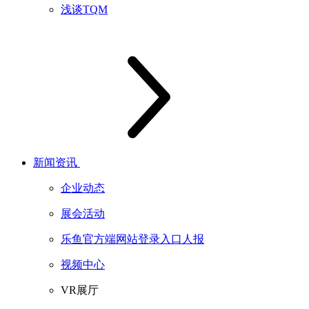
浅谈TQM
新闻资讯
企业动态
展会活动
乐鱼官方端网站登录入口人报
视频中心
VR展厅