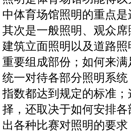
中体育场馆照明的重点是
其次是一般照明、观众席
建筑立面照明以及道路照
重要组成部份；如何来满
统一对待各部分照明系统
指数都达到规定的标准；
择，还取决于如何安排各
出各种比赛对照明的要求